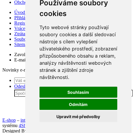
Používáme soubory
Obchodní podmínky
cookies
Úvodní strana
Přihlásit se
Registrace
Tyto webové stránky používají
Vrácení zboží a výměna
Ztráta hesla
soubory cookies a další sledovací
Soubory Cookies
nástroje s cílem vylepšení
Sitemap
uživatelského prostředí, zobrazení
Zavolejte nám
+420 725 293 310
přizpůsobeného obsahu a reklam,
E-mail na helpdesk
botydopohody@email.cz
analýzy návštěvnosti webových
stránek a zjištění zdroje
Novinky e-mailem
návštěvnosti.
Odeslat
Souhlasím
Odmítám
Upravit mé předvolby
E-shop
–
internetový obchod
provozován na
systému
4Shop®
Webhosting na
4hosting.cz
Designed By:
4shop.cz