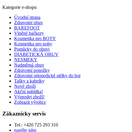
Kategorie e-shopu
Úvodní strana
Zdravotní obuv
BAREFOOT
Vlněné bačkory
Kosmetika pro BOTY
Kosmetika pro nohy
Pomůcky do obuvi
DIABETICKÁ OBUV
NESMEKY
Nadměrná obuv
Zdravotní ponožky
Zdravotní ortopedické stélky do bot
Tašky a kabelky
Nové zboží
Akční nabídka!
Výprodej zboží!
Zobrazit výrobce
Zákaznicky servis
Tel.: +420 725 293 310
napište nám