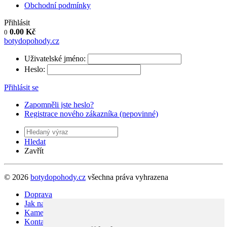
Obchodní podmínky
Přihlásit
0.00
Kč
0
botydopohody.cz
Uživatelské jméno:
Heslo:
Přihlásit se
Zapomněli jste heslo?
Registrace nového zákazníka (nepovinné)
Hledat
Zavřít
© 2026
botydopohody.cz
všechna práva vyhrazena
Doprava
Jak nakupovat ?
Kamenná prodejna v Liberci
Kontakt